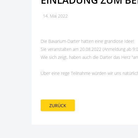
14. Mai 2022
Die Bavarium-Darter hatten eine grandiose Idee!
Sie veranstalten am 20.08.2022 (Anmeldung ab 9:0
Wie sich zeigt, haben auch die Darter das Herz "am
Über eine rege Teilnahme würden wir uns natürlich
ZURÜCK