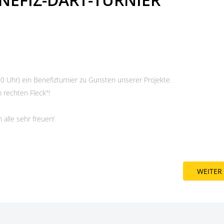
0 Uhr) ein Benefizturnier zu Gunsten unserer Projekte.
 rechten Fleck"!
 alle sehr freuen!
WEITER