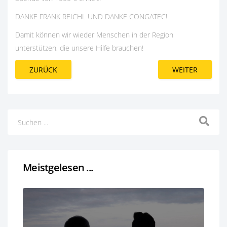
DANKE FRANK REICHL UND DANKE CONGATEC!
Damit können wir wieder Menschen in der Region
unterstützen, die unsere Hilfe brauchen!
ZURÜCK
WEITER
Meistgelesen ...